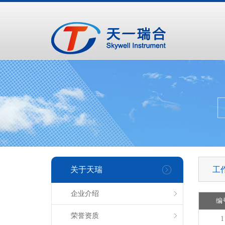
手
手
合
持
持
金
式
式
分
光
合
析
谱
金
仪
仪
分
析
仪
关于天瑞
工
企业介绍
编
荣誉资质
1