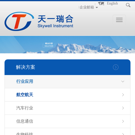
手
手
合
English
企业邮箱
持
持
金
式
式
分
光
合
析
Toggle
谱
金
仪
navigation
仪
分
析
仪
解决方案
行业应用
航空航天
汽车行业
信息通信
生物科技