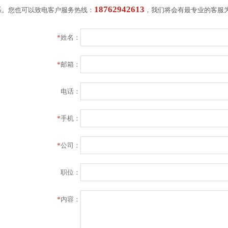
18762942613
系。您也可以致电客户服务热线：
，我们将会有最专业的客服
*
姓名：
*
邮箱：
电话：
*
手机：
*
公司：
职位：
*
内容：