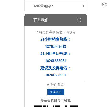
联
全球营销网络
联系我们
了解更多详细信息，请致电
24小时销售热线：
18762942613
24小时售后热线：
18261653951
建议及投诉电话：
18261653951
给我们留言
在线留言
微信售后服务二维码