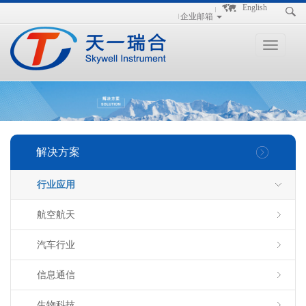
手
手
合
English
企业邮箱
持
持
金
式
式
分
光
合
析
Toggle
谱
金
仪
navigation
仪
分
析
仪
解决方案
行业应用
航空航天
汽车行业
信息通信
生物科技