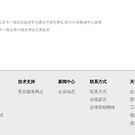
江苏天一瑞合仪器进军光通信可靠性测试 助力5G和数据中心发展
天一瑞合|第24届光博会完美收官
技术支持
新闻中心
联系方式
关
售后服务网点
企业动态
联系方式
企
在线留言
荣
全球营销网络
工
试
视
成