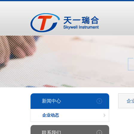
手
手
合
持
持
金
式
式
分
光
合
析
谱
金
仪
仪
分
析
仪
新闻中心
企
企业动态
联系我们