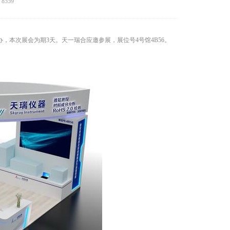
8559
办，本次展会为期3天。天一瑞合应邀参展，展位号4号馆4B56。